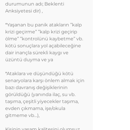
durumunun adı; Beklenti 
Anksiyetesi dir) ,
*Yaşanan bu panik atakların ’’kalp 
krizi geçirme’’ ’’kalp krizi geçirip 
ölme’’ ’’kontrolünü kaybetme’’ vb. 
kötü sonuçlara yol açabileceğine 
dair inançla sürekli kaygı ve 
üzüntü duyma ve ya
*Ataklara ve düşündüğü kötü 
senaryolara karşı önlem almak için 
bazı davranış değişiklerinin 
görüldüğü (yanında ilaç, su vb. 
taşıma, çeşitli yiyecekler taşıma, 
evden çıkmama, işe/okula 
gitmeme vb…),
Kişinin yaşam kalitesini olumsuz 