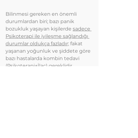
Bilinmesi gereken en önemli 
durumlardan biri; bazı panik 
bozukluk yaşayan kişilerde 
sadece 
Psikoterapi ile iyileşme sağlandığı 
durumlar oldukça fazladır;
 fakat 
yaşanan yoğunluk ve şiddete göre 
bazı hastalarda kombin tedavi 
(Psikoterapi+İlaç) gereklidir. 
Hastaların bilmesi gereken; tek 
başına ilaç tedavisi hiçbir zaman 
tam bir iyileşme sağlamaz.Yalnızca 
gerekli olduğu durumlarda 
psikiyatri desteği ile ilaç eklenmesi 
yapılabilir.