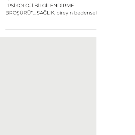
''PSİKOLOJİ BİLGİLENDİRME
BROŞÜRÜ''... SAĞLIK, bireyin bedensel
ve ruhsal durumunun bir bütün olarak
ele...