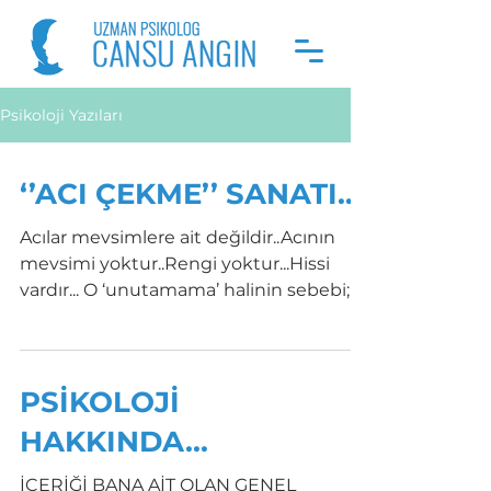
Psikoloji Yazıları
‘’ACI ÇEKME’’ SANATI…
Acılar mevsimlere ait değildir..Acının
mevsimi yoktur..Rengi yoktur...Hissi
vardır... O ‘unutamama’ halinin sebebi;
hislerimizin ve...
PSİKOLOJİ
HAKKINDA...
İÇERİĞİ BANA AİT OLAN GENEL